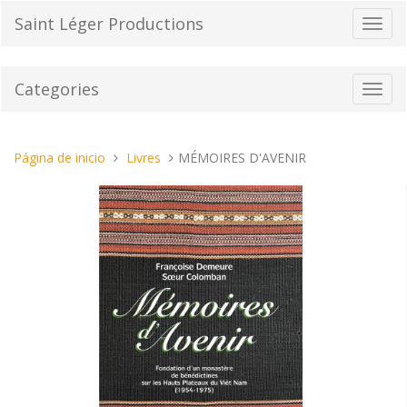
Pasar
Saint Léger Productions
Cambi
al
el
contenido
modo
de
Categories
Toggl
naveg
navig
Estas
Página de inicio
Livres
MÉMOIRES D'AVENIR
aquí: