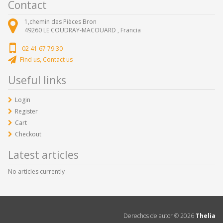
Contact
1,chemin des Pièces Bron
49260
LE COUDRAY-MACOUARD ,
Francia
02 41 67 79 30
Find us, Contact us
Useful links
Login
Register
Cart
Checkout
Latest articles
No articles currently
Derechos de autor ©
2026
Thelia