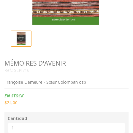
MÉMOIRES D'AVENIR
Ref.:
SLPl716
Françoise Demeure - Sœur Colomban osb
Disponibilidad:
EN STOCK
$24,00
Cantidad