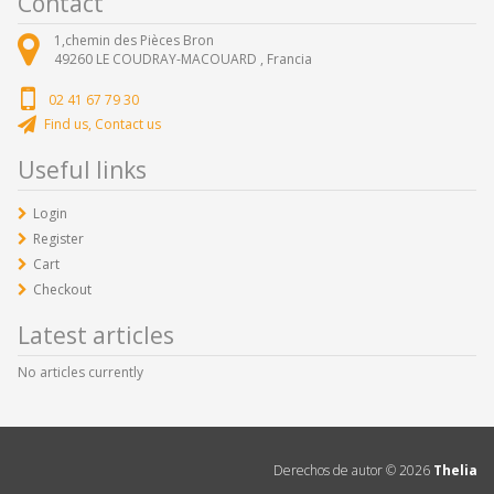
Contact
1,chemin des Pièces Bron
49260
LE COUDRAY-MACOUARD ,
Francia
02 41 67 79 30
Find us, Contact us
Useful links
Login
Register
Cart
Checkout
Latest articles
No articles currently
Derechos de autor ©
2026
Thelia