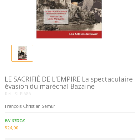
LE SACRIFIÉ DE L'EMPIRE La spectaculaire
évasion du maréchal Bazaine
Ref.:
SLPl686
François Christian Semur
Disponibilidad:
EN STOCK
$24,00