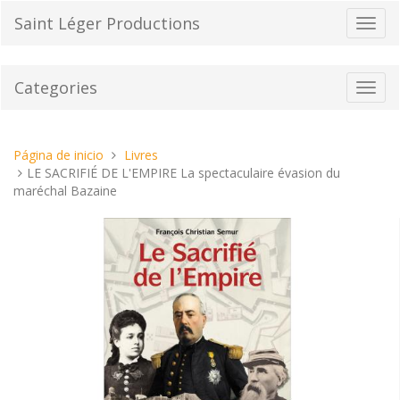
Pasar
Saint Léger Productions
Cambi
al
el
contenido
modo
de
Categories
Toggl
naveg
navig
Estas
Página de inicio
Livres
aquí:
LE SACRIFIÉ DE L'EMPIRE La spectaculaire évasion du
maréchal Bazaine