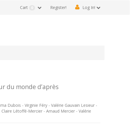
Cart
Register!
Log In!
0
our du monde d’après
ma Dubois - Virginie Féry - Valérie Gauvain Lesieur -
Claire Létoffé-Mercier - Arnaud Mercier - Valérie