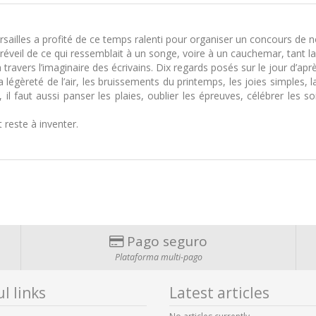
sailles a profité de ce temps ralenti pour organiser un concours de n
 réveil de ce qui ressemblait à un songe, voire à un cauchemar, tant l
avers l’imaginaire des écrivains. Dix regards posés sur le jour d’aprè
légèreté de l’air, les bruissements du printemps, les joies simples, la 
es, il faut aussi panser les plaies, oublier les épreuves, célébrer les 
 reste à inventer.
Pago seguro
Plataforma multi-pago
l links
Latest articles