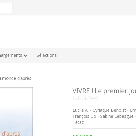
hargements
Sélections
du monde d’après
VIVRE ! Le premier j
Ref.:
SLPl447
Lucile A. - Cyriaque Benoist - Em
François Go - Sabine Lebesgue - 
Tétaz
Disponibilidad: