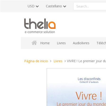
Pasar
Search
USD
Castellano
al
a
contenido
product
Home
Livres
Audiolivres
Téléc
Estas
Página de inicio
Livres
VIVRE ! Le premier jour 
aquí: