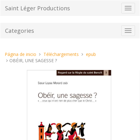
Pasar
Saint Léger Productions
Cambi
al
el
contenido
modo
de
Categories
Toggl
naveg
navig
Estas
Página de inicio
Téléchargements
epub
aquí:
OBÉIR, UNE SAGESSE ?