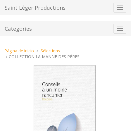
Pasar
Saint Léger Productions
Cambi
al
el
contenido
modo
de
Categories
Toggl
naveg
navig
Estas
Página de inicio
Sélections
aquí:
COLLECTION LA MANNE DES PÈRES