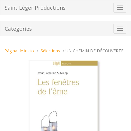
Pasar
Saint Léger Productions
Cambi
al
el
contenido
modo
de
Categories
Toggl
naveg
navig
Estas
Página de inicio
Sélections
UN CHEMIN DE DÉCOUVERTE
aquí: