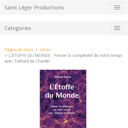
Pasar
Saint Léger Productions
Cambi
al
el
contenido
modo
de
Categories
Toggl
naveg
navig
Estas
Página de inicio
Livres
aquí:
L'ÉTOFFE DU MONDE - Penser la complexité de notre temps
avec Teilhard de Chardin