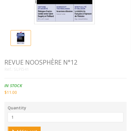
REVUE NOOSPHÈRE N°12
Ref.:
SLPl541
Availability:
IN STOCK
$11.00
Quantity