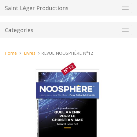
Skip
Saint Léger Productions
Toggl
to
navig
content
Categories
Toggl
navig
You
Home
Livres
REVUE NOOSPHÈRE N°12
are
here: