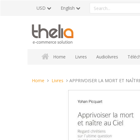
Skip
Search
USD
English
to
a
content
product
Home
Livres
Audiolivres
Téléc
You
Home
Livres
APPRIVOISER LA MORT ET NAÎTRE AU
are
here: