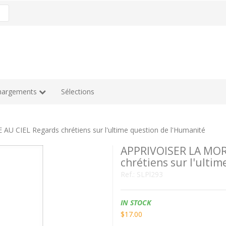
hargements
Sélections
 CIEL Regards chrétiens sur l'ultime question de l'Humanité
APPRIVOISER LA MOR
chrétiens sur l'ulti
Ref.:
SLPl293
Availability:
IN STOCK
$17.00