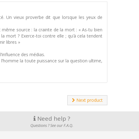
ité. Un vieux proverbe dit que lorsque les yeux de
t même source : la crainte de la mort : « As-tu bien
e la mort ? Exerce-toi contre elle ; qu’à cela tendent
ir libres »
l’influence des médias.
 l’homme la toute puissance sur la question ultime,
Next product
Need help ?
Questions ? See our F.A.Q.