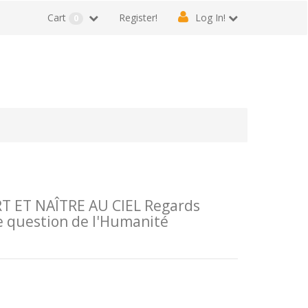
Cart
Register!
Log In!
0
T ET NAÎTRE AU CIEL Regards
me question de l'Humanité