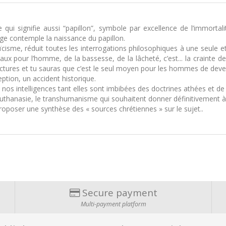
qui signifie aussi “papillon”, symbole par excellence de l’immortal
 sage contemple la naissance du papillon.
ïcisme, réduit toutes les interrogations philosophiques à une seule e
s maux pour l’homme, de la bassesse, de la lâcheté, c’est... la crainte d
ectures et tu sauras que c’est le seul moyen pour les hommes de deven
tion, un accident historique.
os intelligences tant elles sont imbibées des doctrines athées et de 
l’euthanasie, le transhumanisme qui souhaitent donner définitivement à
 proposer une synthèse des « sources chrétiennes » sur le sujet..
Secure payment
Multi-payment platform