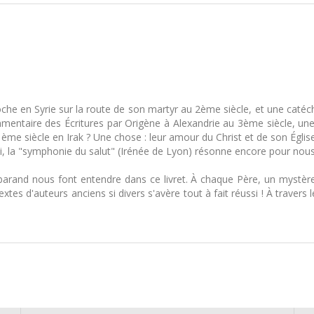
ioche en Syrie sur la route de son martyr au 2ème siècle, et une catéc
mentaire des Écritures par Origène à Alexandrie au 3ème siècle, u
me siècle en Irak ? Une chose : leur amour du Christ et de son Église
 foi, la "symphonie du salut" (Irénée de Lyon) résonne encore pour nous
rand nous font entendre dans ce livret. À chaque Père, un mystère
textes d'auteurs anciens si divers s'avère tout à fait réussi ! À traver