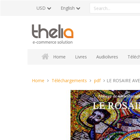
Skip
Search
USD
English
to
a
content
product
Home
Livres
Audiolivres
Téléc
You
Home
Téléchargements
pdf
LE ROSAIRE AVE
are
here: