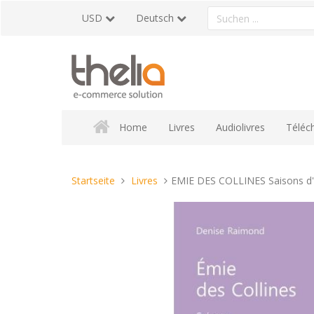
Direkt
Ein
USD
Deutsch
zum
Produkt
Inhalt
suchen
Home
Livres
Audiolivres
Téléc
Sie
Startseite
Livres
EMIE DES COLLINES Saisons d'
sind
hier: