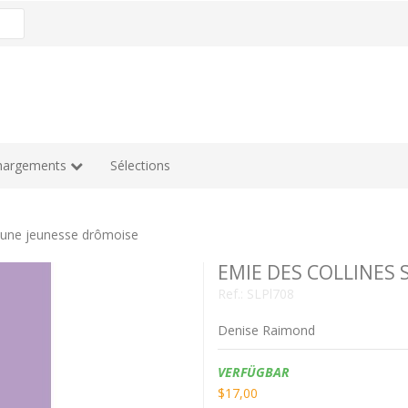
hargements
Sélections
une jeunesse drômoise
EMIE DES COLLINES S
Ref.:
SLPl708
Denise Raimond
Verfügbarkeit:
VERFÜGBAR
$17,00