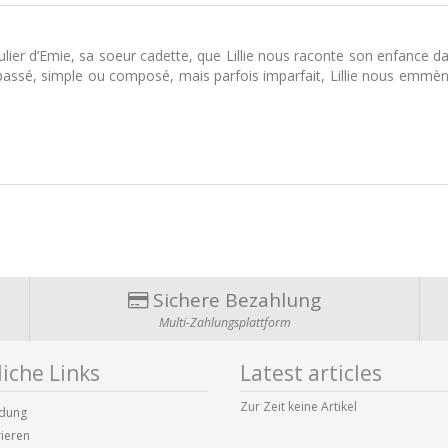
ticulier d’Emie, sa soeur cadette, que Lillie nous raconte son enfance
 passé, simple ou composé, mais parfois imparfait, Lillie nous emmè
Sichere Bezahlung
Multi-Zahlungsplattform
iche Links
Latest articles
Zur Zeit keine Artikel
dung
rieren