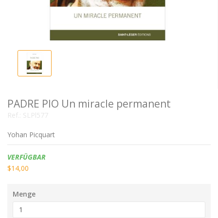
PADRE PIO Un miracle permanent
Ref.:
SLPl577
Yohan Picquart
Verfügbarkeit:
VERFÜGBAR
$14,00
Menge