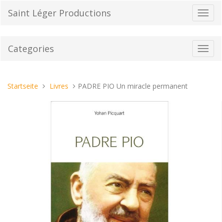
Direkt
Saint Léger Productions
Navig
zum
umsch
Inhalt
Categories
Toggl
navig
Sie
Startseite
Livres
PADRE PIO Un miracle permanent
sind
hier: