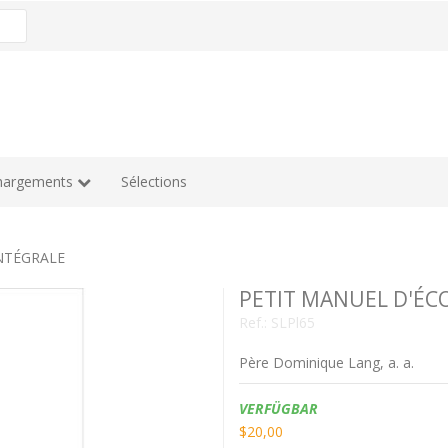
hargements
Sélections
NTÉGRALE
PETIT MANUEL D'ÉC
Ref.:
SLPl65
Père Dominique Lang, a. a.
Verfügbarkeit:
VERFÜGBAR
$20,00