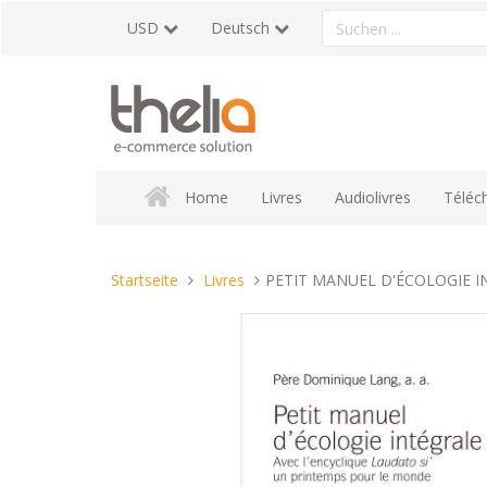
Direkt
Ein
USD
Deutsch
zum
Produkt
Inhalt
suchen
Home
Livres
Audiolivres
Téléc
Sie
Startseite
Livres
PETIT MANUEL D'ÉCOLOGIE I
sind
hier: