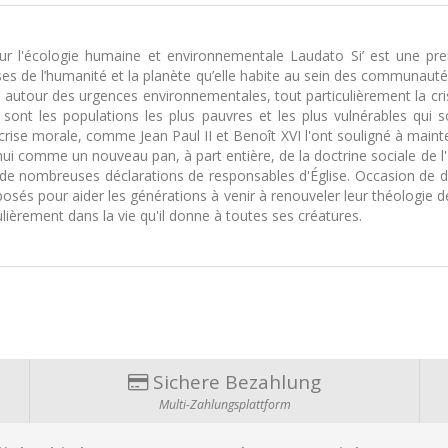
sur l'écologie humaine et environnementale Laudato Si’ est une pre
sses de l’humanité et la planète qu’elle habite au sein des communaut
 autour des urgences environnementales, tout particulièrement la cris
 sont les populations les plus pauvres et les plus vulnérables qui
crise morale, comme Jean Paul II et Benoît XVI l'ont souligné à maint
'hui comme un nouveau pan, à part entière, de la doctrine sociale de l
 de nombreuses déclarations de responsables d'Église. Occasion de 
 posés pour aider les générations à venir à renouveler leur théologie d
ulièrement dans la vie qu'il donne à toutes ses créatures.
Sichere Bezahlung
Multi-Zahlungsplattform