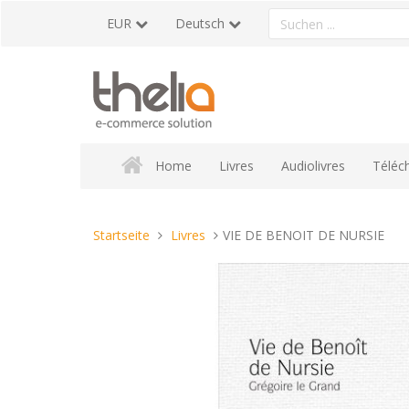
Direkt
Ein
EUR
Deutsch
zum
Produkt
Inhalt
suchen
Home
Livres
Audiolivres
Téléc
Sie
Startseite
Livres
VIE DE BENOIT DE NURSIE
sind
hier: