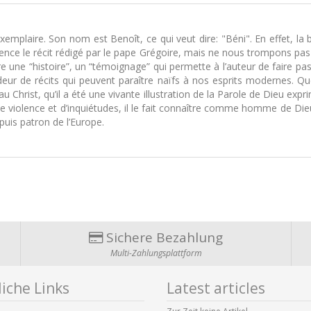
emplaire. Son nom est Benoît, ce qui veut dire: "Béni". En effet, la bé
ce le récit rédigé par le pape Grégoire, mais ne nous trompons pas : si
ire une “histoire”, un “témoignage” qui permette à l’auteur de faire p
ndeur de récits qui peuvent paraître naïfs à nos esprits modernes. 
Christ, qu’il a été une vivante illustration de la Parole de Dieu expr
violence et d’inquiétudes, il le fait connaître comme homme de Dieu
puis patron de l’Europe.
Sichere Bezahlung
Multi-Zahlungsplattform
iche Links
Latest articles