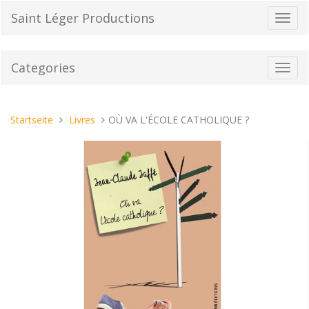
Direkt
Saint Léger Productions
Navig
zum
umsch
Inhalt
Categories
Toggl
navig
Sie
Startseite
Livres
OÙ VA L'ÉCOLE CATHOLIQUE ?
sind
hier: