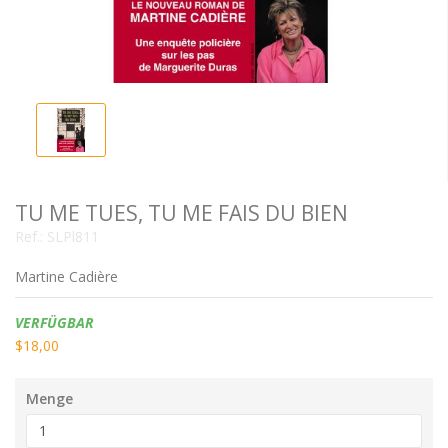
TU ME TUES, TU ME FAIS DU BIEN
Ref.:
SLPl811
Martine Cadière
Verfügbarkeit:
VERFÜGBAR
$18,00
Menge