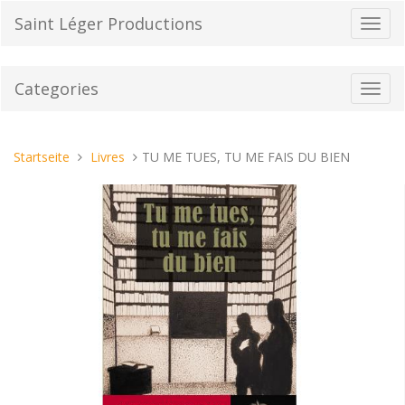
Direkt
Saint Léger Productions
Navig
zum
umsch
Inhalt
Categories
Toggl
navig
Sie
Startseite
Livres
TU ME TUES, TU ME FAIS DU BIEN
sind
hier: