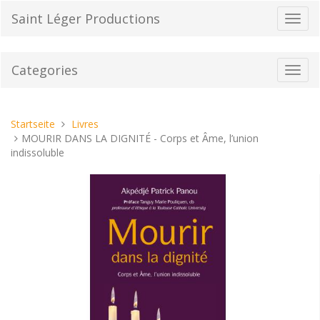
Direkt
Saint Léger Productions
Navig
zum
umsch
Inhalt
Categories
Toggl
navig
Sie
Startseite
Livres
sind
MOURIR DANS LA DIGNITÉ - Corps et Âme, l’union
hier:
indissoluble