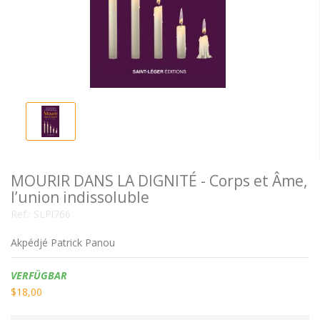
MOURIR DANS LA DIGNITÉ - Corps et Âme,
l’union indissoluble
Ref.:
SLPl766
Akpédjé Patrick Panou
Verfügbarkeit:
VERFÜGBAR
$18,00