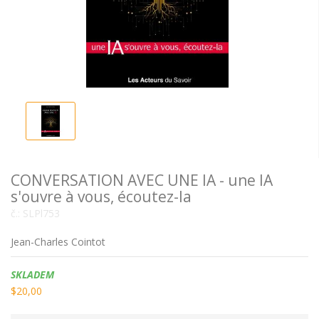
CONVERSATION AVEC UNE IA - une IA
s'ouvre à vous, écoutez-la
č.:
SLPl753
Jean-Charles Cointot
Dostupnost:
SKLADEM
$20,00