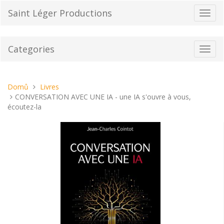
Přeskočit
Saint Léger Productions
Přepn
na
navig
obsah
Categories
Toggl
navig
Nacházíte
Domů
Livres
se
CONVERSATION AVEC UNE IA - une IA s'ouvre à vous,
tady:
écoutez-la