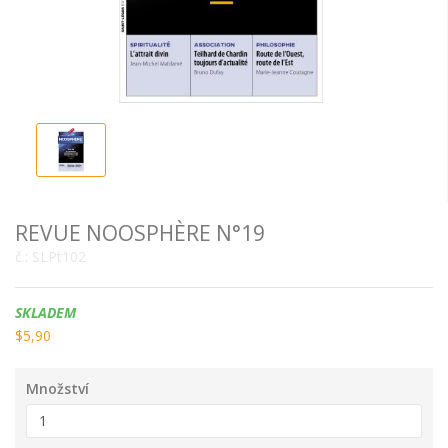
REVUE NOOSPHÈRE N°19
č.:
SLPt102
Dostupnost:
SKLADEM
$5,90
Množství