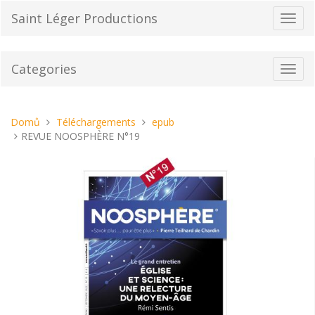
Přeskočit
Saint Léger Productions
Přepn
na
navig
obsah
Categories
Toggl
navig
Nacházíte
Domů
Téléchargements
epub
se
REVUE NOOSPHÈRE N°19
tady: