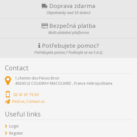
Doprava zdarma
Objednávky nad 50 dolarů
Bezpečná platba
Multi-platební platforma
Potřebujete pomoc?
Potřebujete pomoc? Podívejte se na F.A.Q.
Contact
1,chemin des Pièces Bron
49260
LE COUDRAY-MACOUARD ,
France métropolitaine
02 41 67 79 30
Find us, Contact us
Useful links
Login
Register