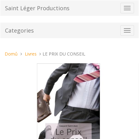
Přeskočit
Saint Léger Productions
Přepn
na
navig
obsah
Categories
Toggl
navig
Nacházíte
Domů
Livres
LE PRIX DU CONSEIL
se
tady: