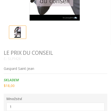
LE PRIX DU CONSEIL
č.:
SLPl428
Gaspard Saint-Jean
Dostupnost:
SKLADEM
$18,00
Množství