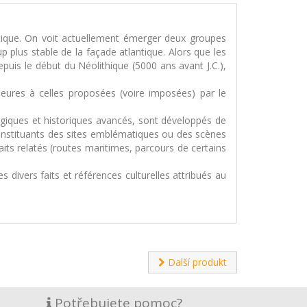
antique. On voit actuellement émerger deux groupes
 plus stable de la façade atlantique. Alors que les
epuis le début du Néolithique (5000 ans avant J.C.),
rieures à celles proposées (voire imposées) par le
ogiques et historiques avancés, sont développés de
constituants des sites emblématiques ou des scènes
its relatés (routes maritimes, parcours de certains
 divers faits et références culturelles attribués au
Další produkt
Potřebujete pomoc?