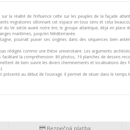
sur la réalité de l’influence celte sur les peuples de la façade atl
ents migratoires sillonnant cet espace en tous sens et celui beaucoup
r du Ve siècle avant notre ère, le groupe atlantique, déjà en place d
hanges maritimes, jusqu’en Méditerranée.
Bretagne, pourrait puiser ses origines dans des séquences bien anté
est pas rédigée comme une thèse universitaire. Les arguments archéol
ns facilitant la compréhension: 80 photos, 19 planches de dessins re
mettent de bien suivre les divers cheminements et localisations des fa
).
 présenté au début de l’ouvrage. Il permet de situer dans le temps les
Bezpečná platba