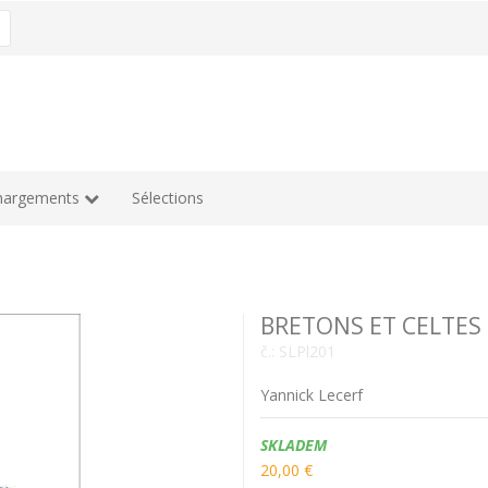
hargements
Sélections
BRETONS ET CELTES
č.:
SLPl201
Yannick Lecerf
Dostupnost:
SKLADEM
20,00 €