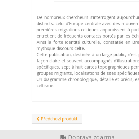
De nombreux chercheurs s’interrogent aujourd’hui 
distincts: celui d’Europe centrale avec des mouvem
premières migrations celtiques apparaissent à parti
entretient de fréquents contacts portés par les éc
Ainsi la forte identité culturelle, constatée en 
mythique discours celte.
Cette publication, destinée à un large public, n’
façon claire et souvent accompagnés d’illustratio
spécifiques, sept à huit cartes topographiques per
groupes migrants, localisations de sites spécifiques
Un diagramme chronologique, détaillé et précis, est
celtisme.
Předchozí produkt
Doprava zdarma