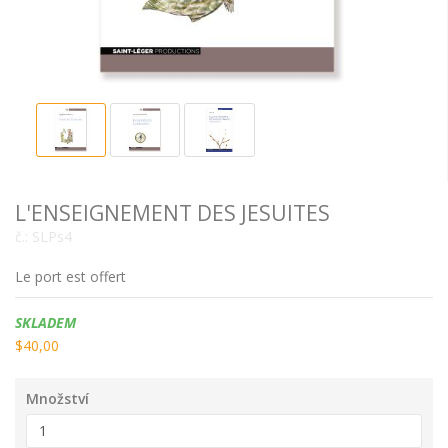
L'ENSEIGNEMENT DES JESUITES
č.:
SLPs4
Le port est offert
Dostupnost:
SKLADEM
$40,00
Množství