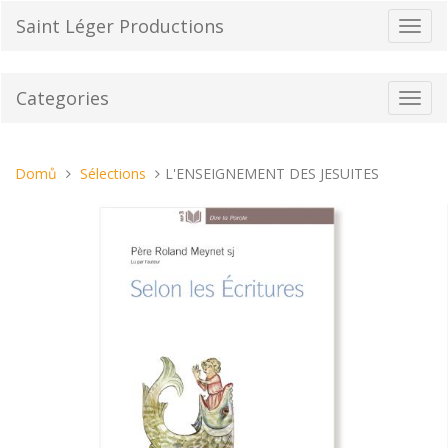
Přeskočit
Saint Léger Productions
Přepn
na
navig
obsah
Categories
Toggl
navig
Nacházíte
Domů
Sélections
L'ENSEIGNEMENT DES JESUITES
se
tady: