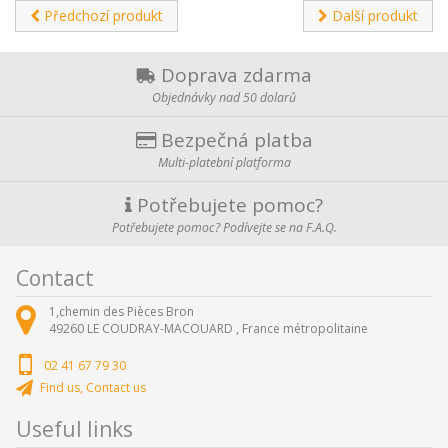
Předchozí produkt
Další produkt
Doprava zdarma
Objednávky nad 50 dolarů
Bezpečná platba
Multi-platební platforma
Potřebujete pomoc?
Potřebujete pomoc? Podívejte se na F.A.Q.
Contact
1,chemin des Pièces Bron
49260
LE COUDRAY-MACOUARD ,
France métropolitaine
02 41 67 79 30
Find us, Contact us
Useful links