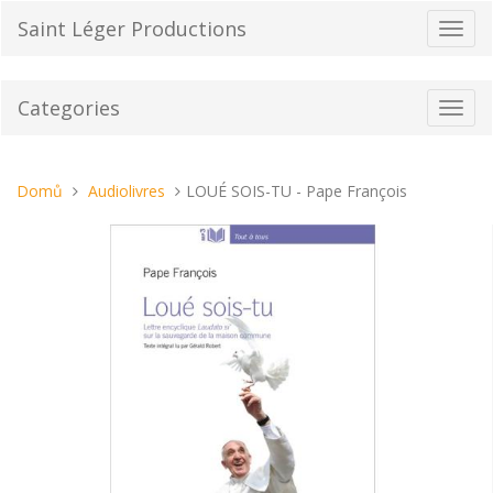
Přeskočit
Saint Léger Productions
Přepn
na
navig
obsah
Categories
Toggl
navig
Nacházíte
Domů
Audiolivres
LOUÉ SOIS-TU - Pape François
se
tady: