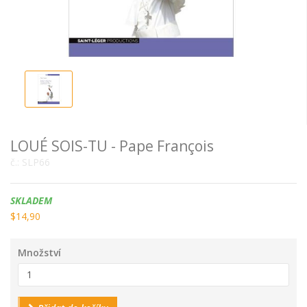
LOUÉ SOIS-TU - Pape François
č.:
SLP66
Dostupnost:
SKLADEM
$14,90
Množství