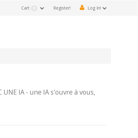
Cart
Register!
Log In!
0
NE IA - une IA s'ouvre à vous,