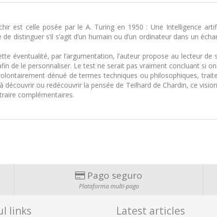
chir est celle posée par le A. Turing en 1950 : Une Intelligence artifi
de distinguer s’il s’agit d’un humain ou d’un ordinateur dans un échange
ette éventualité, par l’argumentation, l’auteur propose au lecteur de 
 de le personnaliser. Le test ne serait pas vraiment concluant si on s
 volontairement dénué de termes techniques ou philosophiques, traiten
écouvrir ou redécouvrir la pensée de Teilhard de Chardin, ce visionn
ntraire complémentaires.
Pago seguro
Plataforma multi-pago
l links
Latest articles