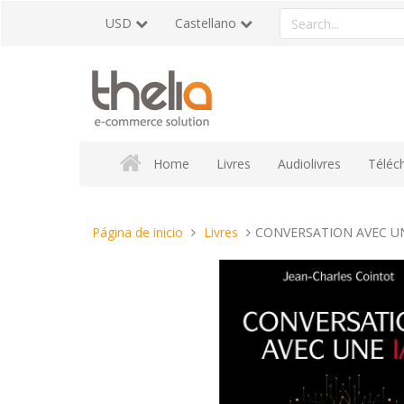
Pasar
Search
USD
Castellano
al
a
contenido
product
Home
Livres
Audiolivres
Téléc
Estas
Página de inicio
Livres
CONVERSATION AVEC UNE I
aquí: