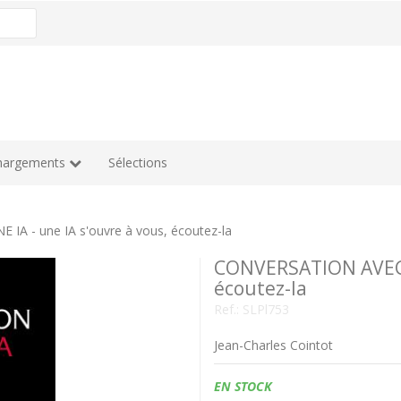
hargements
Sélections
A - une IA s'ouvre à vous, écoutez-la
CONVERSATION AVEC U
écoutez-la
Ref.:
SLPl753
Jean-Charles Cointot
Disponibilidad:
EN STOCK