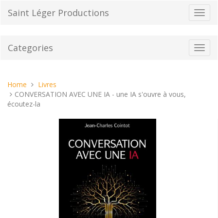
Skip
Saint Léger Productions
Toggl
to
navig
content
Categories
Toggl
navig
You
Home
Livres
are
CONVERSATION AVEC UNE IA - une IA s'ouvre à vous,
here:
écoutez-la