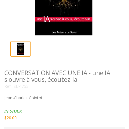
CONVERSATION AVEC UNE IA - une IA
s'ouvre à vous, écoutez-la
Ref.:
SLPl753
Jean-Charles Cointot
Availability:
IN STOCK
$20.00