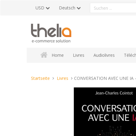
Direkt
Ein
USD
Deutsch
zum
Produkt
Inhalt
suchen
Home
Livres
Audiolivres
Téléc
Sie
Startseite
Livres
CONVERSATION AVEC UNE IA - u
sind
hier: