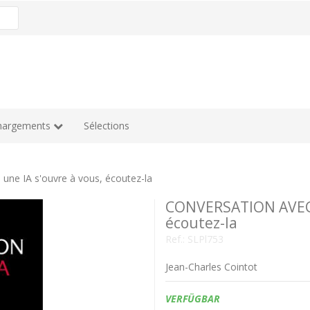
hargements
Sélections
ne IA s'ouvre à vous, écoutez-la
CONVERSATION AVEC U
écoutez-la
Ref.:
SLPl753
Jean-Charles Cointot
Verfügbarkeit:
VERFÜGBAR