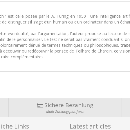
chir est celle posée par le A. Turing en 1950 : Une Intelligence artifi
de distinguer s’il s’agit d’un humain ou d’un ordinateur dans un échange
ette éventualité, par l’argumentation, l’auteur propose au lecteur de 
 de le personnaliser. Le test ne serait pas vraiment concluant si on s
 volontairement dénué de termes techniques ou philosophiques, traiten
écouvrir ou redécouvrir la pensée de Teilhard de Chardin, ce visionn
ntraire complémentaires.
Sichere Bezahlung
Multi-Zahlungsplattform
iche Links
Latest articles