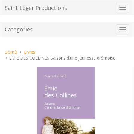
Přeskočit
Saint Léger Productions
Přepn
na
navig
obsah
Categories
Toggl
navig
Nacházíte
Domů
Livres
se
EMIE DES COLLINES Saisons d'une jeunesse drômoise
tady: