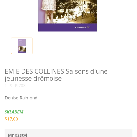
EMIE DES COLLINES Saisons d'une
jeunesse drômoise
č.:
SLPl708
Denise Raimond
Dostupnost:
SKLADEM
$17,00
Množství