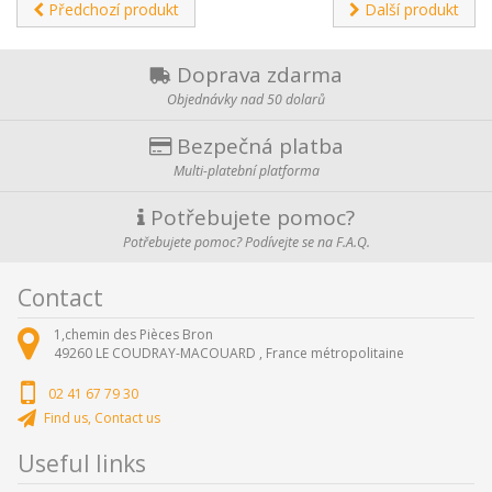
Předchozí produkt
Další produkt
Doprava zdarma
Objednávky nad 50 dolarů
Bezpečná platba
Multi-platební platforma
Potřebujete pomoc?
Potřebujete pomoc? Podívejte se na F.A.Q.
Contact
1,chemin des Pièces Bron
49260
LE COUDRAY-MACOUARD ,
France métropolitaine
02 41 67 79 30
Find us, Contact us
Useful links