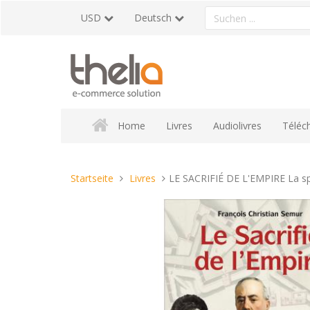
Direkt
Ein
USD
Deutsch
zum
Produkt
Inhalt
suchen
Home
Livres
Audiolivres
Téléc
Sie
Startseite
Livres
LE SACRIFIÉ DE L'EMPIRE La sp
sind
hier: