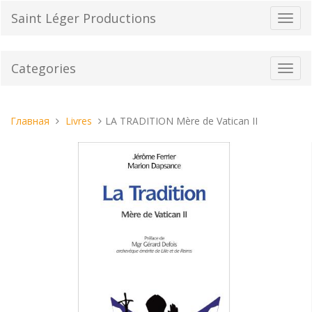
Перейти
Saint Léger Productions
Пере
к
нави
содержанию
Categories
Toggl
navig
Вы
Главная
Livres
LA TRADITION Mère de Vatican II
находитесь
здесь: