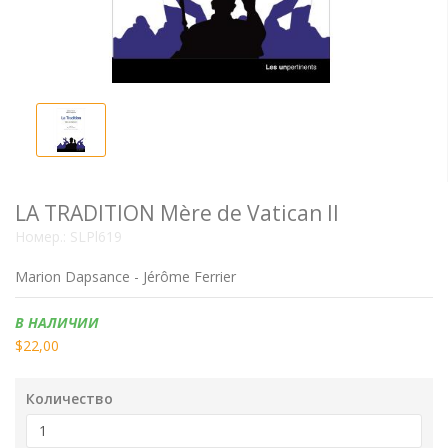
LA TRADITION Mère de Vatican II
Номер.:
SLPl619
Marion Dapsance - Jérôme Ferrier
Наличие:
В НАЛИЧИИ
$22,00
Количество