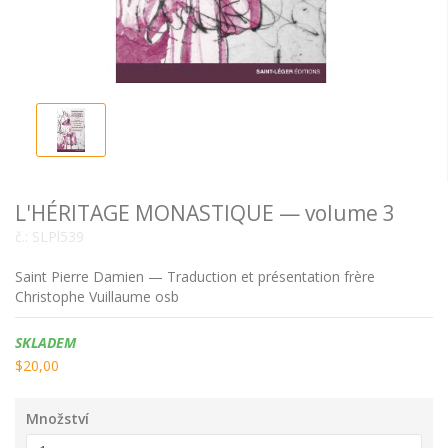
L'HÉRITAGE MONASTIQUE — volume 3
č.:
SLPl539
Saint Pierre Damien — Traduction et présentation frère
Christophe Vuillaume osb
Dostupnost:
SKLADEM
$20,00
Množství