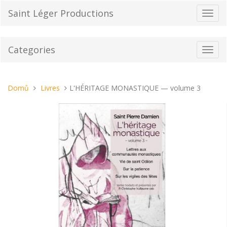
Přeskočit
Saint Léger Productions
Přepn
na
navig
obsah
Categories
Toggl
navig
Nacházíte
Domů
Livres
L'HÉRITAGE MONASTIQUE — volume 3
se
tady: