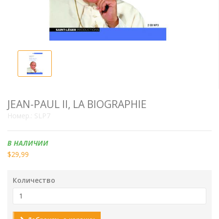
JEAN-PAUL II, LA BIOGRAPHIE
Номер.:
SLP7
Наличие:
В НАЛИЧИИ
$29,99
Количество