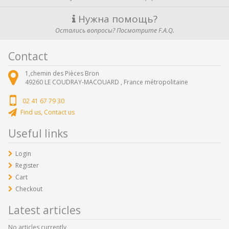
Нужна помощь?
Остались вопросы? Посмотрите F.A.Q.
Contact
1,chemin des Pièces Bron
49260
LE COUDRAY-MACOUARD ,
France métropolitaine
02 41 67 79 30
Find us, Contact us
Useful links
Login
Register
Cart
Checkout
Latest articles
No articles currently