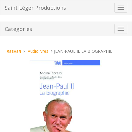
Перейти
Saint Léger Productions
Пере
к
нави
содержанию
Categories
Toggl
navig
Вы
Главная
Audiolivres
JEAN-PAUL II, LA BIOGRAPHIE
находитесь
здесь: