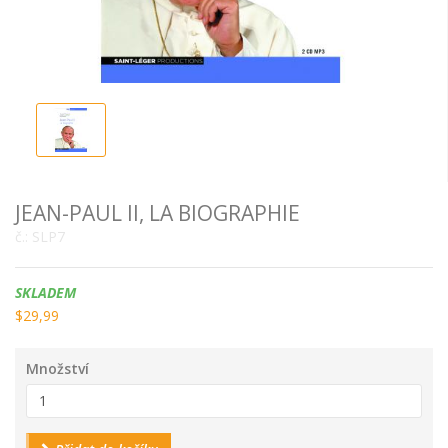
JEAN-PAUL II, LA BIOGRAPHIE
č.:
SLP7
Dostupnost:
SKLADEM
$29,99
Množství