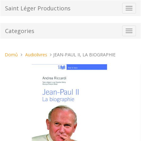
Přeskočit
Saint Léger Productions
Přepn
na
navig
obsah
Categories
Toggl
navig
Nacházíte
Domů
Audiolivres
JEAN-PAUL II, LA BIOGRAPHIE
se
tady: