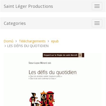
Přeskočit
Saint Léger Productions
Přepn
na
navig
obsah
Categories
Toggl
navig
Nacházíte
Domů
Téléchargements
epub
se
LES DÉFIS DU QUOTIDIEN
tady: