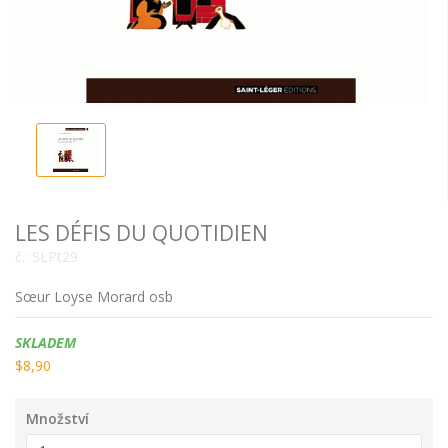
LES DÉFIS DU QUOTIDIEN
č.:
SLPt29
Sœur Loyse Morard osb
Dostupnost:
SKLADEM
$8,90
Množství