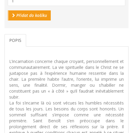
Přidat do košíku
POPIS
L’incarnation concerne chaque croyant, personnellement et
communautairement. La vie spirituelle dans le Christ ne se
juxtapose pas à l’expérience humaine ressentie dans la
chair. La première habite l’autre, l’oriente, lui imprime un
sens, une finalité. Dormir, manger ou s’habiller ne
constituent pas un « à côté » qu’il faudrait inévitablement
subir.
La foi s’incarne là où sont vécues les humbles nécessités
de tous les jours. Les besoins du corps sont honorés. Un
sommeil suffisant s’impose comme une nécessité
première. Saint Benoît s’en préoccupe dans le
prolongement direct de ses réflexions sur la prière. Il
explique à quelles conditions chacun est appelé à se situer