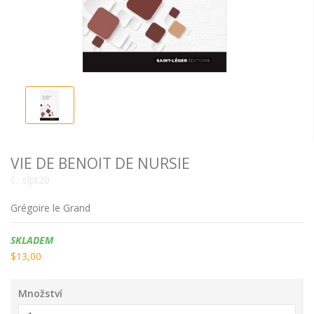
VIE DE BENOIT DE NURSIE
č.:
slpt20
Grégoire le Grand
Dostupnost:
SKLADEM
$13,00
Množství