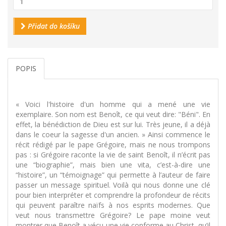
Přidat do košíku
POPIS
« Voici l'histoire d'un homme qui a mené une vie
exemplaire. Son nom est Benoît, ce qui veut dire: "Béni". En
effet, la bénédiction de Dieu est sur lui. Très jeune, il a déjà
dans le coeur la sagesse d'un ancien. » Ainsi commence le
récit rédigé par le pape Grégoire, mais ne nous trompons
pas : si Grégoire raconte la vie de saint Benoît, il n’écrit pas
une “biographie”, mais bien une vita, c’est-à-dire une
“histoire”, un “témoignage” qui permette à l’auteur de faire
passer un message spirituel. Voilà qui nous donne une clé
pour bien interpréter et comprendre la profondeur de récits
qui peuvent paraître naïfs à nos esprits modernes. Que
veut nous transmettre Grégoire? Le pape moine veut
montrer que Benoît a vécu une vie conforme au Christ, qu’il