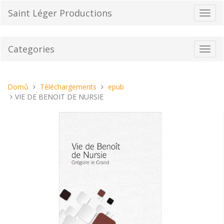
Přeskočit
Saint Léger Productions
Přepn
na
navig
obsah
Categories
Toggl
navig
Nacházíte
Domů
Téléchargements
epub
se
VIE DE BENOIT DE NURSIE
tady: