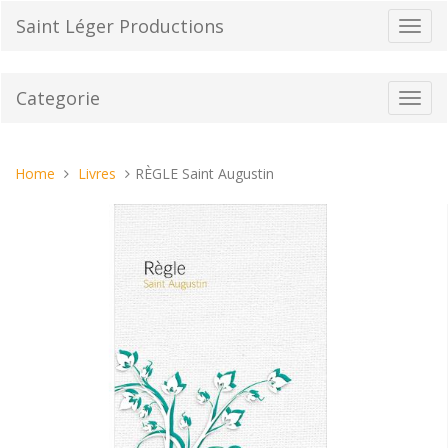
Vai
Saint Léger Productions
Toggl
al
navig
contenuto
Categorie
Toggl
navig
Tu
Home
Livres
RÈGLE Saint Augustin
sei
qui: