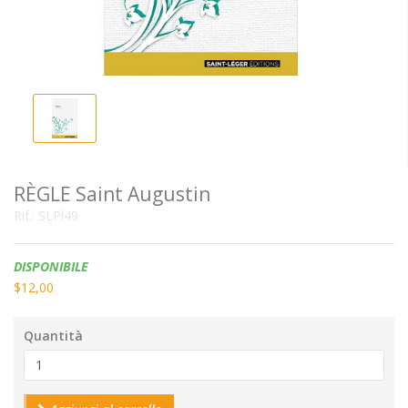
RÈGLE Saint Augustin
Rif.:
SLPl49
Disponibilità:
DISPONIBILE
$12,00
Quantità