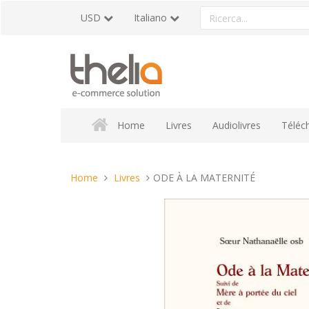
Vai
Ricerca
USD
Italiano
al
un
contenuto
prodotto
Home
Livres
Audiolivres
Téléc
Tu
Home
Livres
ODE À LA MATERNITÉ
sei
qui: