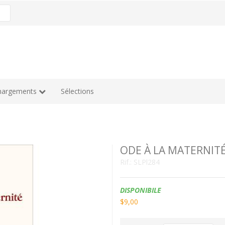
hargements
Sélections
ODE À LA MATERNIT
Rif.:
SLPl284
Disponibilità:
DISPONIBILE
$9,00