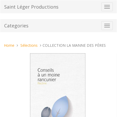
Skip
Saint Léger Productions
Toggl
to
navig
content
Categories
Toggl
navig
You
Home
Sélections
COLLECTION LA MANNE DES PÈRES
are
here: