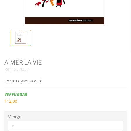
AIMER LA VIE
Ref.:
SLPl207
Sœur Loyse Morard
Verfügbarkeit:
VERFÜGBAR
$12,00
Menge