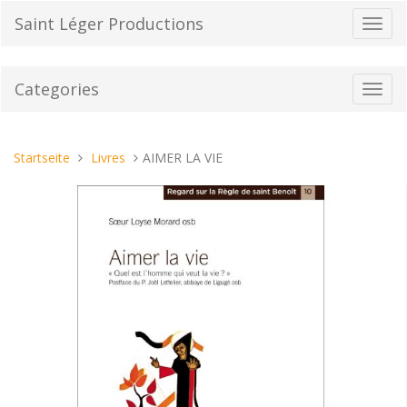
Direkt
Saint Léger Productions
Navig
zum
umsch
Inhalt
Categories
Toggl
navig
Sie
Startseite
Livres
AIMER LA VIE
sind
hier: