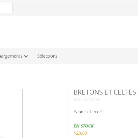
hargements
Sélections
BRETONS ET CELTES
Ref.:
SLPl201
Yannick Lecerf
Disponibilidad:
EN STOCK
$20,00