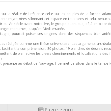
sur la réalité de l’influence celte sur les peuples de la façade atl
ents migratoires sillonnant cet espace en tous sens et celui beaucoup
r du Ve siècle avant notre ère, le groupe atlantique, déjà en place d
hanges maritimes, jusqu’en Méditerranée.
Bretagne, pourrait puiser ses origines dans des séquences bien anté
est pas rédigée comme une thèse universitaire. Les arguments archéol
ns facilitant la compréhension: 80 photos, 19 planches de dessins re
mettent de bien suivre les divers cheminements et localisations des fa
).
 présenté au début de l’ouvrage. Il permet de situer dans le temps les
Pago seguro