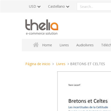
Pasar
Search
USD
Castellano
al
a
contenido
product
Home
Livres
Audiolivres
Téléc
Estas
Página de inicio
Livres
BRETONS ET CELTES
aquí: