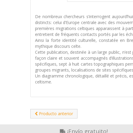
De nombreux chercheurs s’interrogent aujourd’hui 
distincts: celui d’Europe centrale avec des mouvem
premières migrations celtiques apparaissent à parti
entretient de fréquents contacts portés par les éc
Ainsi la forte identité culturelle, constatée en 
mythique discours celte.
Cette publication, destinée à un large public, n’
façon claire et souvent accompagnés d’illustratio
spécifiques, sept à huit cartes topographiques per
groupes migrants, localisations de sites spécifiques
Un diagramme chronologique, détaillé et précis, est
celtisme.
Producto anterior
¡Envío gratuito!