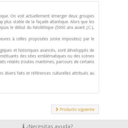
antique. On voit actuellement émerger deux groupes
 plus stable de la façade atlantique. Alors que les
epuis le début du Néolithique (5000 ans avant J.C.),
rieures à celles proposées (voire imposées) par le
ogiques et historiques avancés, sont développés de
constituants des sites emblématiques ou des scènes
its relatés (routes maritimes, parcours de certains
 divers faits et références culturelles attribués au
Producto siguiente
¿Necesitas ayuda?