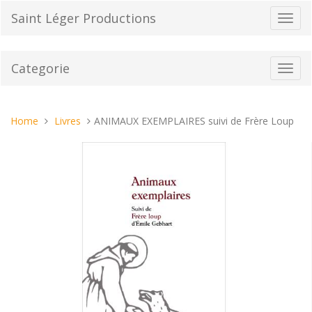
Vai
Saint Léger Productions
Toggl
al
navig
contenuto
Categorie
Toggl
navig
Tu
Home
Livres
ANIMAUX EXEMPLAIRES suivi de Frère Loup
sei
qui: