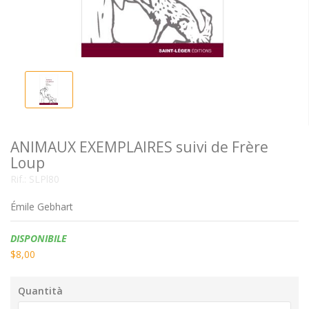
ANIMAUX EXEMPLAIRES suivi de Frère
Loup
Rif.:
SLPl80
Émile Gebhart
Disponibilità:
DISPONIBILE
$8,00
Quantità