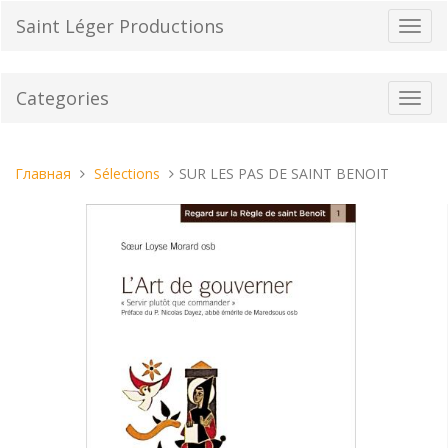
Перейти
Saint Léger Productions
Пере
к
нави
содержанию
Categories
Toggl
navig
Вы
Главная
Sélections
SUR LES PAS DE SAINT BENOIT
находитесь
здесь: