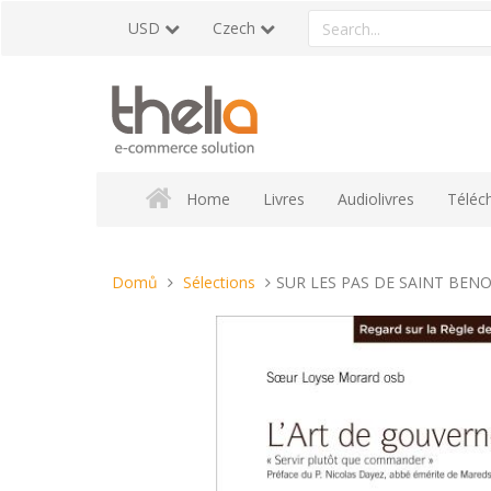
Přeskočit
Search
USD
Czech
na
a
obsah
product
Home
Livres
Audiolivres
Téléc
Nacházíte
Domů
Sélections
SUR LES PAS DE SAINT BENO
se
tady: