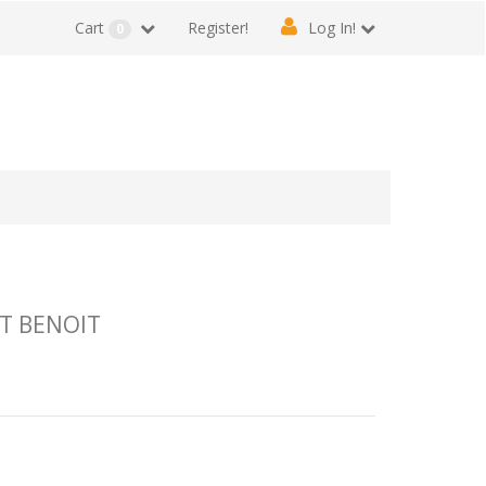
Cart
Register!
Log In!
0
NT BENOIT