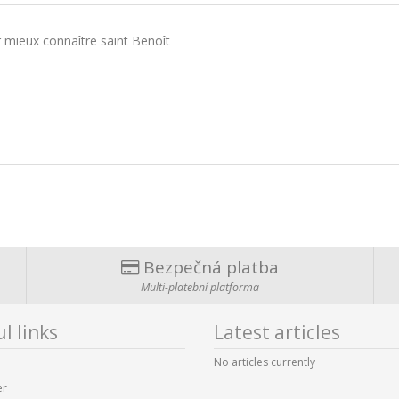
 mieux connaître saint Benoît
Bezpečná platba
Multi-platební platforma
l links
Latest articles
No articles currently
er