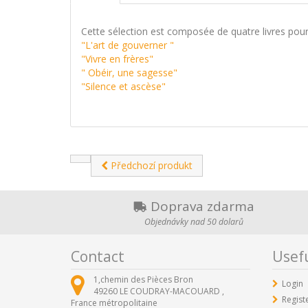
Cette sélection est composée de quatre livres pour
"L'art de gouverner "
"Vivre en frères"
" Obéir, une sagesse"
"Silence et ascèse"
Předchozí produkt
Doprava zdarma
Objednávky nad 50 dolarů
Contact
Usefu
1,chemin des Pièces Bron
Login
49260
LE COUDRAY-MACOUARD ,
Regist
France métropolitaine