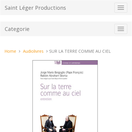
Vai
Saint Léger Productions
Toggl
al
navig
contenuto
Categorie
Toggl
navig
Tu
Home
Audiolivres
SUR LA TERRE COMME AU CIEL
sei
qui: