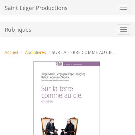
Aller
Saint Léger Productions
Bascu
au
la
contenu
navig
Rubriques
Bascu
la
navig
Vous
Accueil
Audiolivres
SUR LA TERRE COMME AU CIEL
êtes
ici :