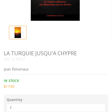
LA TURQUIE JUSQU'A CHYPRE
Ref.:
SLPl813
Jean Étévenaux
Availability:
IN STOCK
$17.00
Quantity