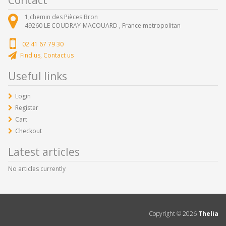
1,chemin des Pièces Bron
49260
LE COUDRAY-MACOUARD ,
France metropolitan
02 41 67 79 30
Find us, Contact us
Useful links
Login
Register
Cart
Checkout
Latest articles
No articles currently
Copyright ©
2026
Thelia