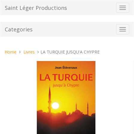
Skip
Saint Léger Productions
Toggl
to
navig
content
Categories
Toggl
navig
You
Home
Livres
LA TURQUIE JUSQU'A CHYPRE
are
here: