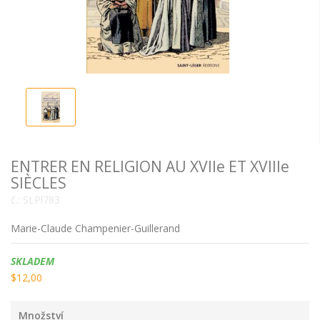
ENTRER EN RELIGION AU XVIIe ET XVIIIe
SIÈCLES
č.:
SLPl783
Marie-Claude Champenier-Guillerand
Dostupnost:
SKLADEM
$12,00
Množství