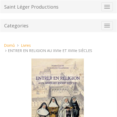
Přeskočit
Saint Léger Productions
Přepn
na
navig
obsah
Categories
Toggl
navig
Nacházíte
Domů
Livres
se
ENTRER EN RELIGION AU XVIIe ET XVIIIe SIÈCLES
tady: