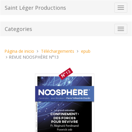
Pasar
Saint Léger Productions
Cambi
al
el
contenido
modo
de
Categories
Toggl
naveg
navig
Estas
Página de inicio
Téléchargements
epub
aquí:
REVUE NOOSPHÈRE N°13