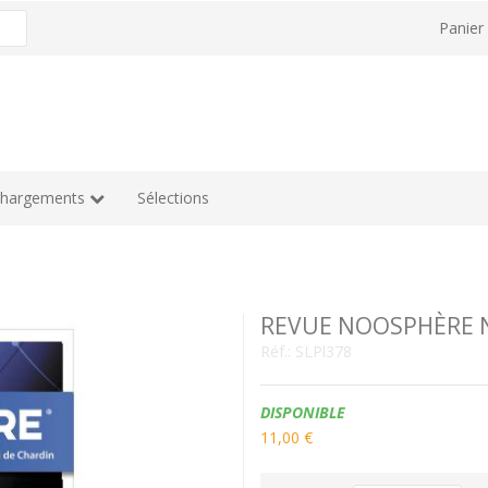
Panie
chargements
Sélections
REVUE NOOSPHÈRE 
Réf.:
SLPl378
Disponibilité:
DISPONIBLE
11,00 €