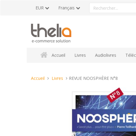
Aller
Rechercher
EUR
Français
au
un
contenu
produit
Accueil
Livres
Audiolivres
Télé
Vous
Accueil
Livres
REVUE NOOSPHÈRE N°8
êtes
ici :