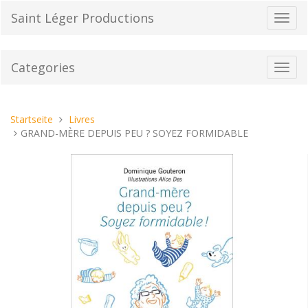
Direkt
Saint Léger Productions
Navig
zum
umsch
Inhalt
Categories
Toggl
navig
Sie
Startseite
Livres
sind
GRAND-MÈRE DEPUIS PEU ? SOYEZ FORMIDABLE
hier: