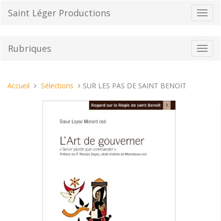
Aller
Saint Léger Productions
Bascu
au
la
contenu
navig
Rubriques
Bascu
la
navig
Vous
Accueil
Sélections
SUR LES PAS DE SAINT BENOIT
êtes
ici :